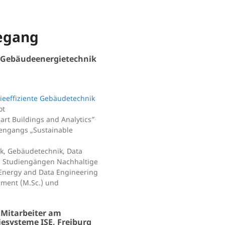
egang
d Gebäudeenergietechnik
ieeffiziente Gebäudetechnik
ot
rt Buildings and Analytics”
iengangs „Sustainable
k, Gebäudetechnik, Data
n Studiengängen Nachhaltige
Energy and Data Engineering
pment (M.Sc.) und
 Mitarbeiter am
iesysteme ISE, Freiburg