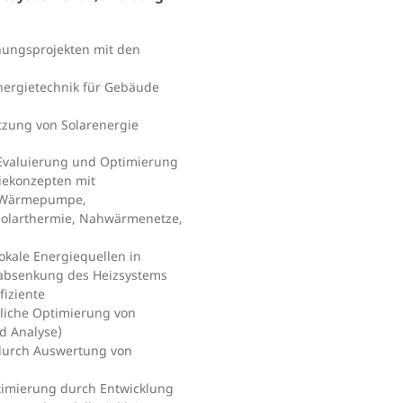
hungsprojekten mit den
nergietechnik für Gebäude
tzung von Solarenergie
 Evaluierung und Optimierung
iekonzepten mit
k, Wärmepumpe,
 Solarthermie, Nahwärmenetze,
kale Energiequellen in
absenkung des Heizsystems
fiziente
liche Optimierung von
d Analyse)
durch Auswertung von
imierung durch Entwicklung