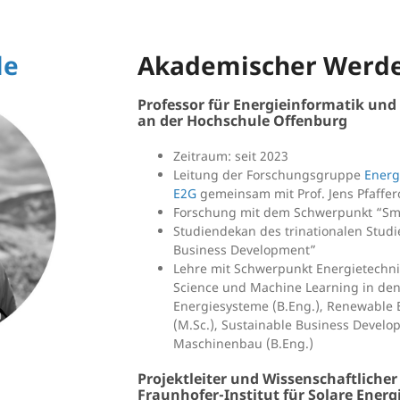
le
Akademischer Werd
Professor für Energieinformatik un
an der Hochschule Offenburg
Zeitraum: seit 2023
Leitung der Forschungsgruppe
Energ
E2G
gemeinsam mit Prof. Jens Pfaffer
Forschung mit dem Schwerpunkt “Sma
Studiendekan des trinationalen Stud
Business Development”
Lehre mit Schwerpunkt Energietechni
Science und Machine Learning in de
Energiesysteme (B.Eng.), Renewable 
(M.Sc.), Sustainable Business Develo
Maschinenbau (B.Eng.)
Projektleiter und Wissenschaftlicher
Fraunhofer-Institut für Solare Energ