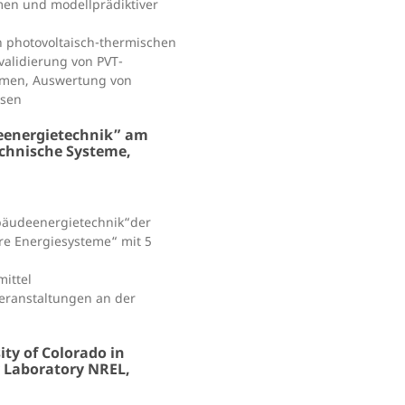
men und modellprädiktiver
n photovoltaisch-thermischen
validierung von PVT-
temen, Auswertung von
ssen
eenergietechnik” am
echnische Systeme,
bäudeenergietechnik“der
re Energiesysteme“ mit 5
ittel
eranstaltungen an der
ty of Colorado in
 Laboratory NREL,