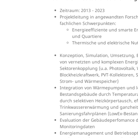
Zeitraum: 2013 - 2023
Projektleitung in angewandten Forsc
fachlichen Schwerpunkten:
Energieeffiziente und smarte E
und Quartiere
Thermische und elektrische Nu
Konzeption, Simulation, Umsetzung,
von vernetzten und komplexen Energ
Sektorenkopplung (u.a. Photovoltai
Blockheizkraftwerk, PVT-Kollektoren,
Strom- und Wärmespeicher)
Integration von Wärmepumpen und lo
Bestandsgebäude durch Temperatur
durch selektiven Heizkörpertausch, ef
Trinkwassererwärmung und ganzheit
Sanierungsfahrplänen (LowEx-Bestan
Evaluation der Gebäudeperfomance 
Monitoringdaten
Energiemanagement und Betriebsopt